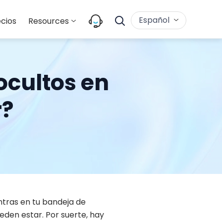
Español
cios
Resources
cultos en
r?
m
ntras en tu bandeja de
den estar. Por suerte, hay