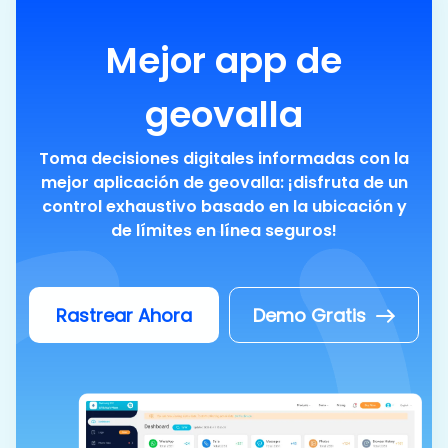
Mejor app de
geovalla
Toma decisiones digitales informadas con la
mejor aplicación de geovalla: ¡disfruta de un
control exhaustivo basado en la ubicación y
de límites en línea seguros!
Rastrear Ahora
Demo Gratis