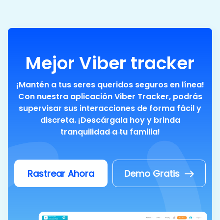
Mejor Viber tracker
¡Mantén a tus seres queridos seguros en línea!
Con nuestra aplicación Viber Tracker, podrás
supervisar sus interacciones de forma fácil y
discreta. ¡Descárgala hoy y brinda
tranquilidad a tu familia!
Rastrear Ahora
Demo Gratis