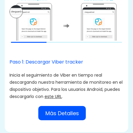
P
R
s
e
u
c
Paso 1: Descargar Viber tracker
u
Inicia el seguimiento de Viber en tiempo real
descargando nuestra herramienta de monitoreo en el
dispositivo objetivo. Para los usuarios Android, puedes
descargarlo con
este URL
.
Más Detalles