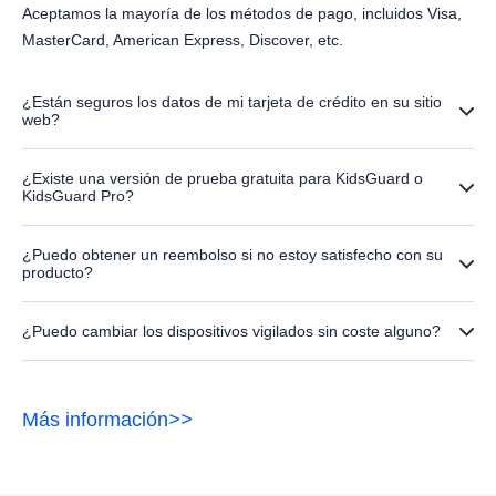
Aceptamos la mayoría de los métodos de pago, incluidos Visa,
MasterCard, American Express, Discover, etc.
¿Están seguros los datos de mi tarjeta de crédito en su sitio
web?
Tenga la seguridad de que todos sus datos personales,
¿Existe una versión de prueba gratuita para KidsGuard o
incluidos los datos de pago, están seguros en nuestro sitio web.
KidsGuard Pro?
Nunca tendremos acceso a su privacidad.
No, no hay versión de prueba gratuita, pero la
demo gratuita
se
¿Puedo obtener un reembolso si no estoy satisfecho con su
proporciona para que usted pueda experimentar el producto sin
producto?
ningún coste.
Sí. Tiene todo el derecho a solicitar un reembolso si tiene
¿Puedo cambiar los dispositivos vigilados sin coste alguno?
problemas técnicos con nuestro producto en un plazo de 30
días. Para más detalles y restricciones sobre la política de
Sí, puede cambiar los dispositivos objetivo tantas veces como
reembolso, visite nuestra
página Política de reembolso
.
desee dentro del periodo de validez, pero debe desvincular el
Más información
>>
dispositivo anterior antes de añadir uno nuevo, y el nuevo
dispositivo objetivo debe ser del mismo sistema que muestra su
plan.