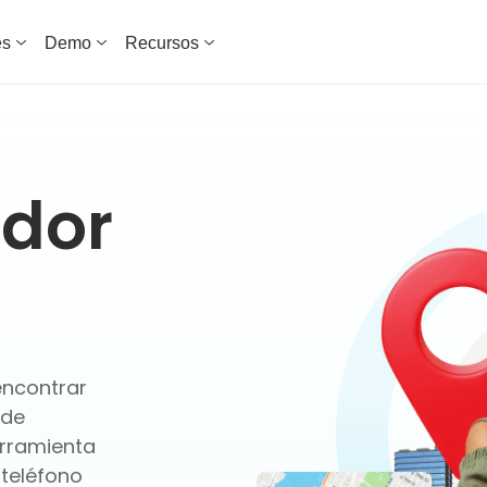
es
Demo
Recursos
ador
encontrar
 de
erramienta
 teléfono