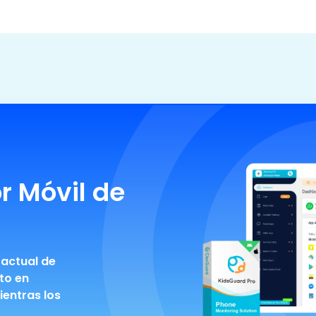
r Móvil de
 actual de
to en
ientras los