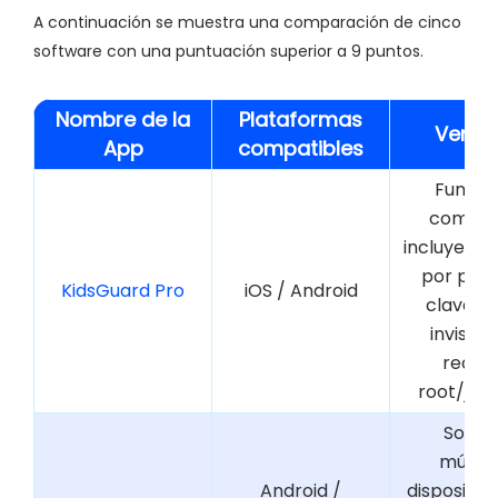
A continuación se muestra una comparación de cinco
software con una puntuación superior a 9 puntos.
Nombre de la
Plataformas
Venta
App
compatibles
Funcio
comple
incluye bú
por pala
KidsGuard Pro
iOS / Android
clave, 
invisible
requie
root/jail
Sopor
múltip
Android /
dispositivos