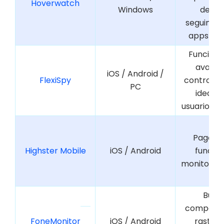
Hoverwatch
Windows
de usa
seguimien
apps soc
Funciona
avanza
iOS / Android /
FlexiSpy
control r
PC
ideal p
usuarios t
Pago ún
Highster Mobile
iOS / Android
función
monitoreo 
Buen
compatibi
FoneMonitor
iOS / Android
rastreo