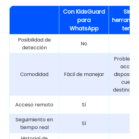
Con KidsGuard
Sin u
para
herramie
WhatsApp
terce
Posibilidad de
No
Sí
detección
Problema
acceder
Comodidad
Fácil de manejar
dispositivo
cuenta
destino ca
Acceso remoto
Sí
No
Seguimiento en
Sí
No
tiempo real
Historial de