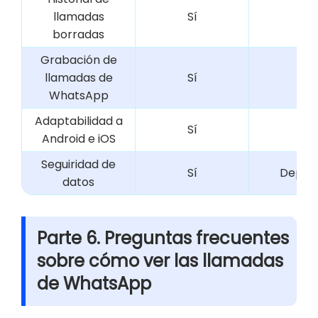
llamadas
Sí
No
borradas
Grabación de
llamadas de
Sí
No
WhatsApp
Adaptabilidad a
Sí
No
Android e iOS
Seguiridad de
Sí
Depen
datos
Parte 6. Preguntas frecuentes
sobre cómo ver las llamadas
de WhatsApp