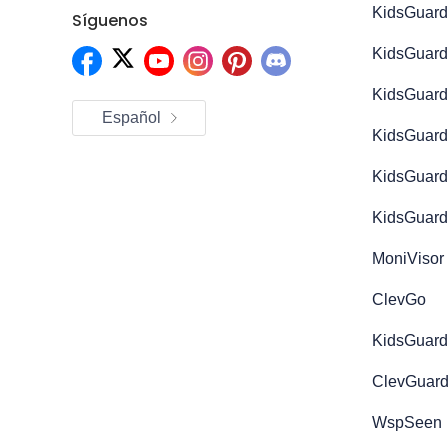
KidsGuard
Síguenos
KidsGuard
KidsGuard
Español
KidsGuard
KidsGuard
KidsGuard
MoniVisor
ClevGo
KidsGuard
ClevGuard
WspSeen