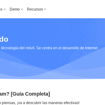
es
Demo
Recursos
ado
técnología del móvil. Se centra en el desarrollo de Internet.
ram? [Guía Completa]
 piensas, ¡va a descubrir las maneras efectivas!