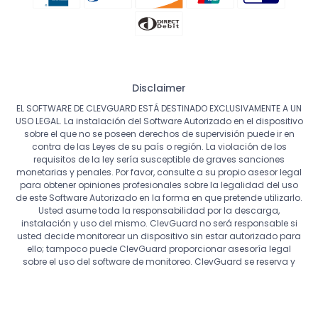
Disclaimer
EL SOFTWARE DE CLEVGUARD ESTÁ DESTINADO EXCLUSIVAMENTE A UN
USO LEGAL. La instalación del Software Autorizado en el dispositivo
sobre el que no se poseen derechos de supervisión puede ir en
contra de las Leyes de su país o región. La violación de los
requisitos de la ley sería susceptible de graves sanciones
monetarias y penales. Por favor, consulte a su propio asesor legal
para obtener opiniones profesionales sobre la legalidad del uso
de este Software Autorizado en la forma en que pretende utilizarlo.
Usted asume toda la responsabilidad por la descarga,
instalación y uso del mismo. ClevGuard no será responsable si
usted decide monitorear un dispositivo sin estar autorizado para
ello; tampoco puede ClevGuard proporcionar asesoría legal
sobre el uso del software de monitoreo. ClevGuard se reserva y
conserva todos los derechos no concedidos expresamente en el
presente documento.
Copyright ©
ClevGuard. Todos los derechos reservados.