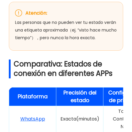
Atención:
Las personas que no pueden ver tu estado verán
una etiqueta aproximada（ej. “visto hace mucho
tiempo”），pero nunca la hora exacta.
Comparativa: Estados de
conexión en diferentes APPs
Precisión del
Configur
Plataforma
estado
de priva
Todos
WhatsApp
Exacta(minutos)
Contact
Nadi