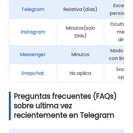
Excepci
Telegram
Relativa (días)
personali
Ocultar s
Minutos(solo
Instagram
mensa
DMs)
direct
Modo "Invi
Messenger
Minutos
con limita
Snap 
Snapchat
No aplica
optati
Preguntas frecuentes (FAQs)
sobre ultima vez
recientemente en Telegram