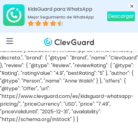
{ "@context": "https://schema.org", "@type": "Product",
KidsGuard para WhatsApp
"name": "KidsGuard for WhatsApp", "image":
Descargar
Mejor Seguimiento de WhatsApp
"https://images.clevguard.com/es/assets/images/articl
e/rastreador-estado-wa.png", "description": "KidsGuard
for WhatsApp es una herramienta avanzada de
monitoreo que permite a padres ver estados, chats,
llamadas y ubicación en WhatsApp de forma remota y
discreta.", "brand": { "@type": "Brand", "name": "ClevGuard"
}, "review": { "@type": "Review", "reviewRating": { "@type":
"Rating", "ratingValue": "4.9", "bestRating": "5" }, "author": {
"@type": "Person", "name": "Anne Walsh" } }, "offers": {
"@type": "Offer", "url":
"https://www.clevguard.com/es/kidsguard-whatsapp-
pricing/", "priceCurrency": "USD", "price": "7.49",
"priceValidUntil": "2025-12-31", "availability":
"https://schema.org/InStock" } }