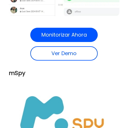
Monitorizar Ahora
Ver Demo
mSpy