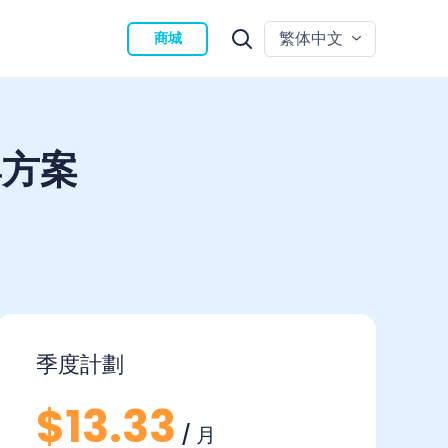
繁体中文
商城
格與方案
季度計劃
$13.33
/ 月