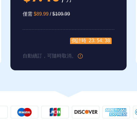
僅需
$89.99
/
$109.99
倒計時
23: 54: 38
自動續訂，可隨時取消。