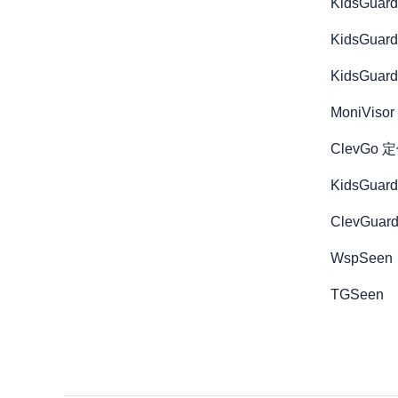
KidsGuard 
KidsGuard
KidsGuard
MoniVisor
ClevGo
KidsGuard 
ClevGua
WspSeen
TGSeen