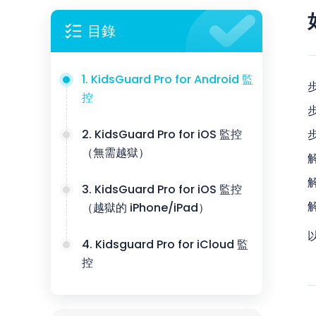
目錄
1. KidsGuard Pro for Android 監
步
控
步
2. KidsGuard Pro for iOS 監控
步
（無需越獄）
解
3. KidsGuard Pro for iOS 監控
（越獄的 iPhone/iPad）
4. Kidsguard Pro for iCloud 監
控