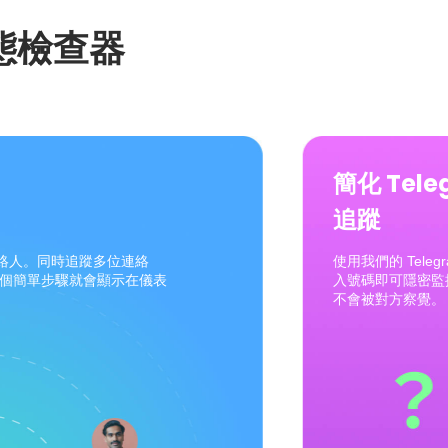
狀態檢查器
簡化 Tel
追蹤
多位連絡人。同時追蹤多位連絡
使用我們的 Tel
需兩個簡單步驟就會顯示在儀表
入號碼即可隱密監控
不會被對方察覺。