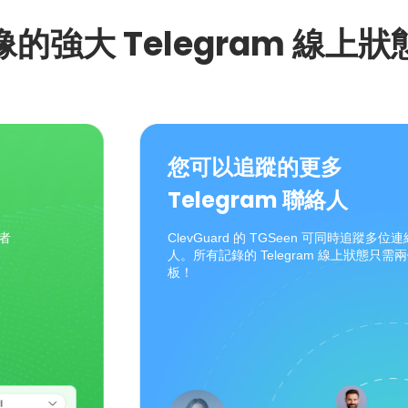
的強大 Telegram 線上
您可以追蹤的更多
Telegram 聯絡人
者
ClevGuard 的 TGSeen 可同時追蹤
人。所有記錄的 Telegram 線上狀態只
板！