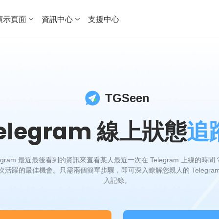
演示頁面
資訊中心
支援中心
TGSeen
elegram 線上狀態
追
legram 最近最後看到的資訊來查看某人最近一次在 Telegram 上線的
次活躍的最佳機會。只需兩個簡單步驟，即可深入瞭解您親人的 Telegra
入記錄。