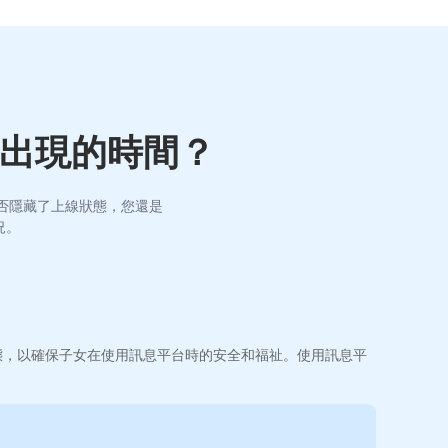
一次出現的時間？
他是否隱藏了上線狀態，您還是
況。
態，以確保子女在使用訊息平台時的安全和福祉。使用訊息平