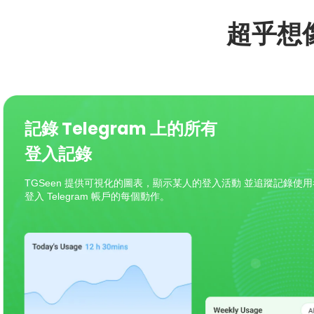
超乎想像
記錄 Telegram 上的所有
登入記錄
TGSeen 提供可視化的圖表，顯示某人的登入活動 並追蹤記錄使用
登入 Telegram 帳戶的每個動作。