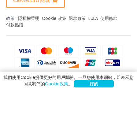
ClevGuard 商城
政策:
隱私權聲明
Cookie 政策
退款政策
EULA
使用條款
付款協議
我們使用Cookie提供更好的用戶體驗。一旦您使用本網站，即表示您
同意我們的
Cookie政策
。
好的
免責聲明
CLEVGUARD的軟體僅用於合法目的。在未經您所在國家或地區法律允許的情
況下，將已許可的軟體安裝到您無權監控的設備上可能違反法律。違反法律要
求可能會面臨嚴重的金錢和刑事處罰。請諮詢您的法律顧問，尋求專業意見，
以確認您打算使用此已許可軟體的方式是否合法。您需對下載、安裝和使用此
軟體負起全部責任。如果您選擇在未經許可的情況下監控設備，ClevGuard
將不負任何責任；同時，ClevGuard無法就監控軟體的使用提供法律建議。