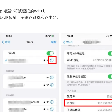
有複選V符號標記的Wi-Fi。
示IP位址、子網路遮罩和路由器。