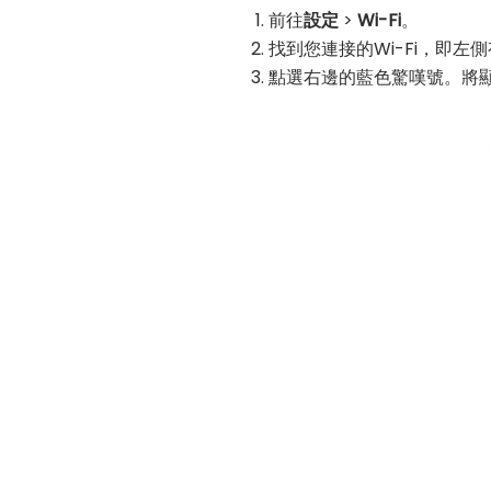
前往
設定
>
Wi-Fi
。
找到您連接的Wi-Fi，即左側
點選右邊的藍色驚嘆號。將顯