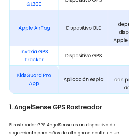
Dispositivo GPS
GL300
depend
Apple AirTag
Dispositivo BLE
disposit
Apple ce
Invoxia GPS
Dispositivo GPS
Tracker
KidsGuard Pro
Aplicación espía
con preci
App
detal
1. AngelSense GPS Rastreador
El rastreador GPS AngelSense es un dispositivo de
seguimiento para niños de alta gama oculto en un