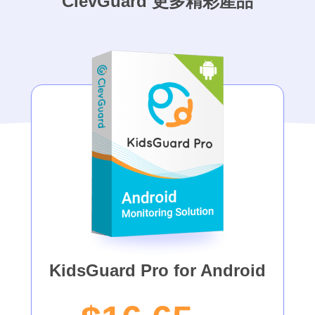
ClevGuard 更多精彩產品
KidsGuard Pro for Android