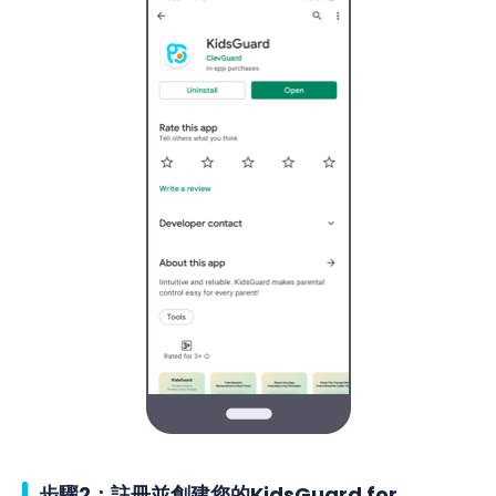
步驟2：註冊並創建您的KidsGuard for