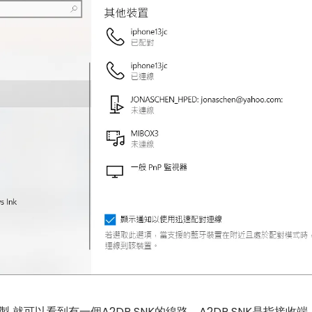
 錄製 就可以看到有一個A2DP SNK的線路。A2DP SNK是指接收端,