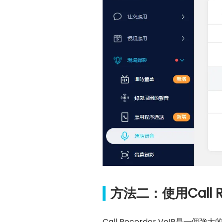
方法二：使用Call R
Call Recorder VoIP