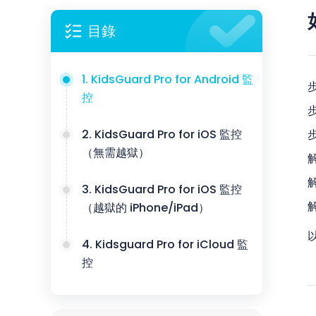
目錄
1. KidsGuard Pro for Android 監
步
控
步
2. KidsGuard Pro for iOS 監控
步
（無需越獄）
解
3. KidsGuard Pro for iOS 監控
（越獄的 iPhone/iPad）
4. Kidsguard Pro for iCloud 監
控