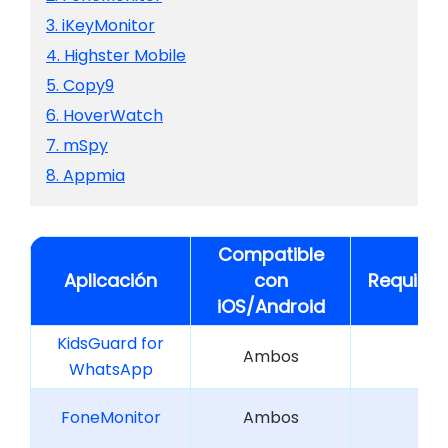
3. iKeyMonitor
4. Highster Mobile
5. Copy9
6. HoverWatch
7. mSpy
8. Appmia
Compatible
Aplicación
con
Requiere
iOS/Android
KidsGuard for
Ambos
WhatsApp
FoneMonitor
Ambos