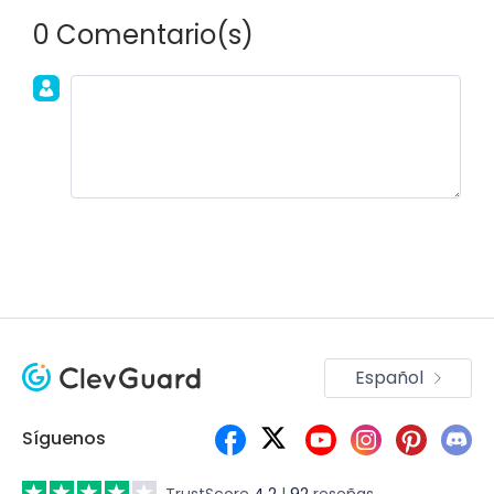
0 Comentario(s)
Únete a la discusión!
Español
Síguenos
TrustScore
4.2
|
92
reseñas