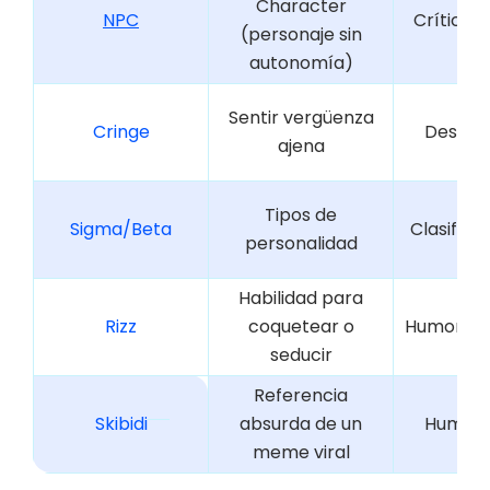
Character
NPC
Crítica 
(personaje sin
autonomía)
Sentir vergüenza
Cringe
Desapr
ajena
Tipos de
Sigma/Beta
Clasifica
personalidad
Habilidad para
Rizz
coquetear o
Humorísti
seducir
Referencia
Skibidi
absurda de un
Humor 
meme viral