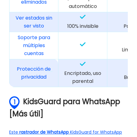
eliminados
automático
Ver estados sin
ser visto
100% invisible
Parci
Soporte para
múltiples
Limita
cuentas
Protección de
Encriptado, uso
privacidad
Básic
parental
KidsGuard para WhatsApp
1
[Más útil]
Este
rastrador de WhatsApp
KidsGuard for WhatsApp