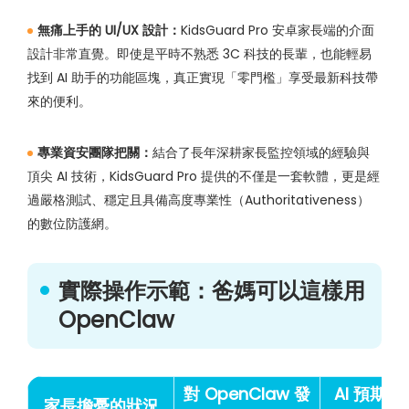
無痛上手的 UI/UX 設計：
KidsGuard Pro 安卓家長端的介面
設計非常直覺。即使是平時不熟悉 3C 科技的長輩，也能輕易
找到 AI 助手的功能區塊，真正實現「零門檻」享受最新科技帶
來的便利。
專業資安團隊把關：
結合了長年深耕家長監控領域的經驗與
頂尖 AI 技術，KidsGuard Pro 提供的不僅是一套軟體，更是經
過嚴格測試、穩定且具備高度專業性（Authoritativeness）
的數位防護網。
實際操作示範：爸媽可以這樣用
OpenClaw
對 OpenClaw 發
AI 預期
家長擔憂的狀況