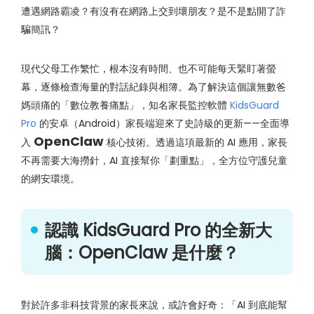
遭遇網路霸凌？有沒有在網路上交到壞朋友？是不是點開了詐
騙簡訊？
現代父母工作繁忙，根本沒有時間、也不可能每天緊盯著螢
幕，逐條檢查海量的對話紀錄與相簿。為了解決這個讓無數爸
媽頭痛的「數位教養痛點」，知名家長監控軟體
KidsGuard
Pro
的安卓（Android）家長端迎來了史詩級的更新——全面導
OpenClaw
入
核心技術。透過這項最新的 AI 應用，家長
不再需要大海撈針，AI 直接幫你「劃重點」，全方位守護兒童
的網安環境。
認識 KidsGuard Pro 的全新大
腦：OpenClaw 是什麼？
對於許多非科技背景的家長來說，或許會好奇：「AI 到底能幫