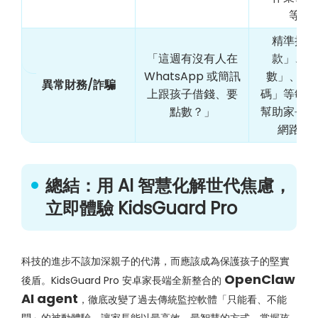
等）
精準抓取
「這週有沒有人在
款」、「
WhatsApp 或簡訊
數」、「
異常財務/詐騙
上跟孩子借錢、要
碼」等敏感
點數？」
幫助家長及
網路詐
總結：用 AI 智慧化解世代焦慮，
立即體驗 KidsGuard Pro
科技的進步不該加深親子的代溝，而應該成為保護孩子的堅實
OpenClaw
後盾。KidsGuard Pro 安卓家長端全新整合的
AI agent
，徹底改變了過去傳統監控軟體「只能看、不能