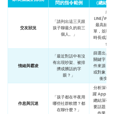
問的指令範例
（總結與
統整
LINE/Wha
「請列出這三天跟
最高頻聯
交友狀況
孩子聊最久的前三
單，並顯示
個人。」
時長或訊息
例。
篩選出具攻
「最近對話中有沒
關鍵字，標
有出現吵架、被排
情緒與霸凌
件來源（哪
擠或髒話的字
或對象），
眼？」
衝突原
分析深夜時
躍 App，
「孩子都在半夜用
總結深夜聊
作息與沉迷
哪些社群軟體？都
要話題（如
在聊什麼？」
作業、玩