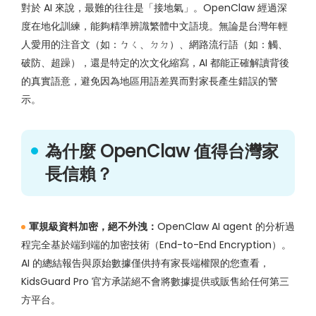
對於 AI 來說，最難的往往是「接地氣」。OpenClaw 經過深
度在地化訓練，能夠精準辨識繁體中文語境。無論是台灣年輕
人愛用的注音文（如：ㄅㄑ、ㄉㄉ）、網路流行語（如：觸、
破防、超躁），還是特定的次文化縮寫，AI 都能正確解讀背後
的真實語意，避免因為地區用語差異而對家長產生錯誤的警
示。
為什麼 OpenClaw 值得台灣家
長信賴？
軍規級資料加密，絕不外洩：
OpenClaw AI agent 的分析過
程完全基於端到端的加密技術（End-to-End Encryption）。
AI 的總結報告與原始數據僅供持有家長端權限的您查看，
KidsGuard Pro 官方承諾絕不會將數據提供或販售給任何第三
方平台。