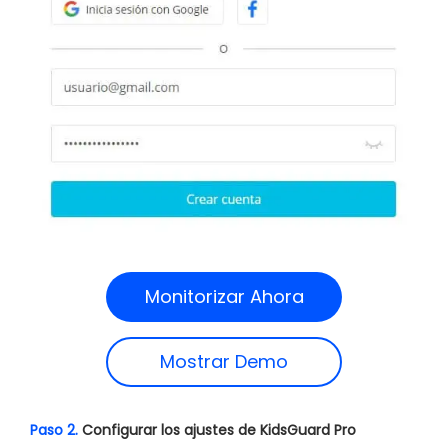
Monitorizar Ahora
Mostrar Demo
Paso 2.
Configurar los ajustes de KidsGuard Pro