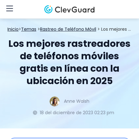
Inicio
>
Temas
>
Rastreo de Teléfono Móvil
> Los mejores rastreadores de teléfonos móviles gratis en línea con la ubicación en 2025
Los mejores rastreadores
de teléfonos móviles
gratis en línea con la
ubicación en 2025
Anne Walsh
18 del diciembre de 2023 02:23 pm