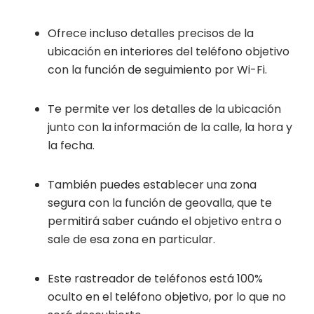
Ofrece incluso detalles precisos de la
ubicación en interiores del teléfono objetivo
con la función de seguimiento por Wi-Fi.
Te permite ver los detalles de la ubicación
junto con la información de la calle, la hora y
la fecha.
También puedes establecer una zona
segura con la función de geovalla, que te
permitirá saber cuándo el objetivo entra o
sale de esa zona en particular.
Este rastreador de teléfonos está 100%
oculto en el teléfono objetivo, por lo que no