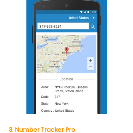
3. Number Tracker Pro