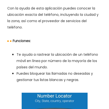
Con la ayuda de esta aplicación puedes conocer la
ubicación exacta del teléfono, incluyendo la ciudad y
la zona, así como el proveedor de servicios del
teléfono.
Funciones:
Te ayuda a rastrear la ubicación de un teléfono
móvil en línea por número de la mayoría de los
países del mundo.
Puedes bloquear las llamadas no deseadas y
gestionar tus listas blancas y negras.