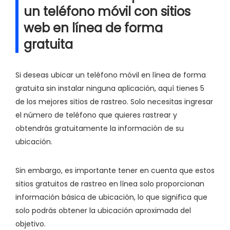
un teléfono móvil con sitios
web en línea de forma
gratuita
Si deseas ubicar un teléfono móvil en línea de forma
gratuita sin instalar ninguna aplicación, aquí tienes 5
de los mejores sitios de rastreo. Solo necesitas ingresar
el número de teléfono que quieres rastrear y
obtendrás gratuitamente la información de su
ubicación.
Sin embargo, es importante tener en cuenta que estos
sitios gratuitos de rastreo en línea solo proporcionan
información básica de ubicación, lo que significa que
solo podrás obtener la ubicación aproximada del
objetivo.