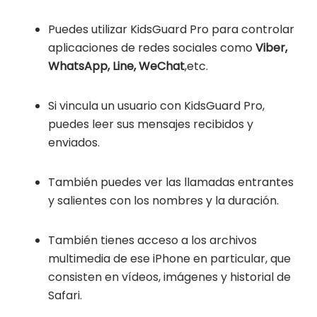
Puedes utilizar KidsGuard Pro para controlar
aplicaciones de redes sociales como
Viber,
WhatsApp, Line, WeChat
,etc.
Si vincula un usuario con KidsGuard Pro,
puedes leer sus mensajes recibidos y
enviados.
También puedes ver las llamadas entrantes
y salientes con los nombres y la duración.
También tienes acceso a los archivos
multimedia de ese iPhone en particular, que
consisten en vídeos, imágenes y historial de
Safari.