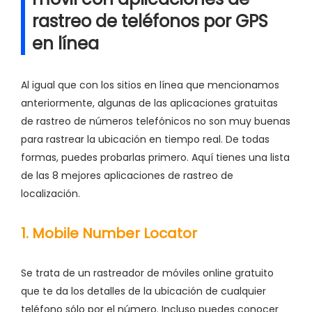
rastreo de teléfonos por GPS
en línea
Al igual que con los sitios en línea que mencionamos
anteriormente, algunas de las aplicaciones gratuitas
de rastreo de números telefónicos no son muy buenas
para rastrear la ubicación en tiempo real. De todas
formas, puedes probarlas primero. Aquí tienes una lista
de las 8 mejores aplicaciones de rastreo de
localización.
1. Mobile Number Locator
Se trata de un rastreador de móviles online gratuito
que te da los detalles de la ubicación de cualquier
teléfono sólo por el número. Incluso puedes conocer