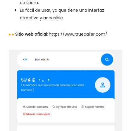
de spam.
Es fácil de usar, ya que tiene una interfaz
atractiva y accesible.
Sitio web oficial:
https://www.truecaller.com/