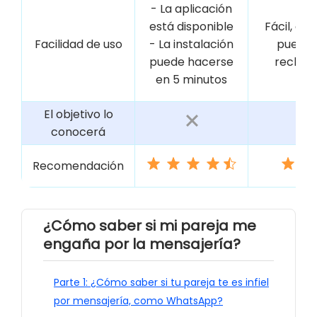
- La aplicación
está disponible
Fácil, co
Facilidad de uso
- La instalación
puede 
puede hacerse
rechaz
en 5 minutos
El objetivo lo
conocerá
Recomendación
¿Cómo saber si mi pareja me
engaña por la mensajería?
Parte 1: ¿Cómo saber si tu pareja te es infiel
por mensajería, como WhatsApp?