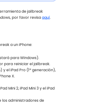
herramienta de jailbreak
ndows, por favor revisa
aquí
.
break a un iPhone:
estará para Windows).
para reiniciar el jailbreak.
n) y el iPad Pro (1ª generación),
Phone X.
ad Mini 2, iPad Mini 3 y el iPad
e los administradores de