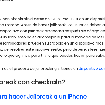
 con checkra1n si estás en iOS o iPadOS 14 en un disposit
una trampa. Antes de hacer jailbreak, los usuarios deben ac
 dispositivo con jailbreak arrancará después sin código d
el usuario, esto no es aconsejable para la mayoría de los 
esarrolladores prueben su trabajo en un dispositivo más re
z de resolver este inconveniente, pero deberías leer nu
lo que significa para ti y lo que puedes hacer para salv
s el proceso de jailbreaking si tienes un
dispositivo c
break con checkra1n?
ra hacer Jailbreak a un iPhone