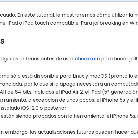
cuado. En este tutorial, le mostraremos cómo utilizar la 
ne, iPad o iPod touch compatible. Para jailbreaking en Wi
os
algunos criterios antes de usar
checkra1n
para hacer jail
ama sólo está disponible para Linux y macOS (pronto lo 
anclada, por lo que si la apaga necesitará un computador 
11 de 64 bits, incluidos el iPad Air 2, el iPad (5ª generació
rramienta, a excepción de unos pocos: el iPhone 5s y el i
nstalado iOS 12.0 o posterior.
 están siendo probados con la herramienta: el iPhone 5s, iP
sin embargo, las actualizaciones futuras pueden hacer qu