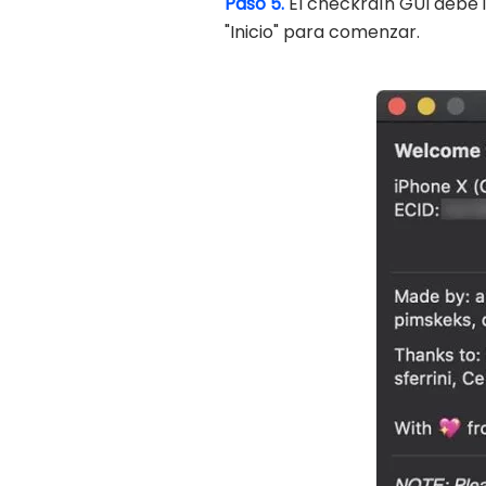
Paso 5.
El checkra1n GUI debe 
"Inicio" para comenzar.