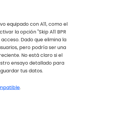
ivo equipado con A11, como el
tivar la opción "Skip A11 BPR
e acceso. Dado que elimina la
usuarios, pero podría ser una
ciente. No está claro si el
estro ensayo detallado para
aguardar tus datos.
ompatible
.