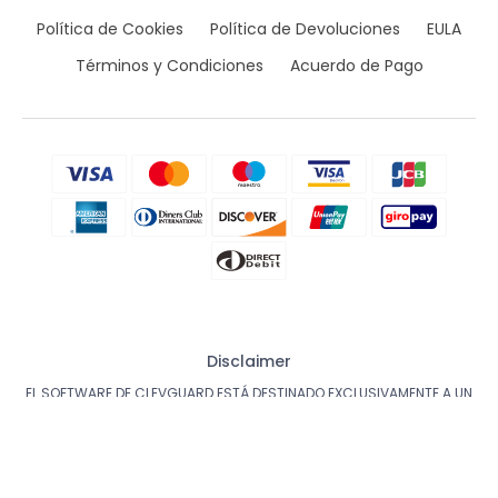
Política de Cookies
Política de Devoluciones
EULA
Términos y Condiciones
Acuerdo de Pago
Disclaimer
EL SOFTWARE DE CLEVGUARD ESTÁ DESTINADO EXCLUSIVAMENTE A UN
USO LEGAL. La instalación del Software Autorizado en el dispositivo
sobre el que no se poseen derechos de supervisión puede ir en
contra de las Leyes de su país o región. La violación de los
requisitos de la ley sería susceptible de graves sanciones
monetarias y penales. Por favor, consulte a su propio asesor legal