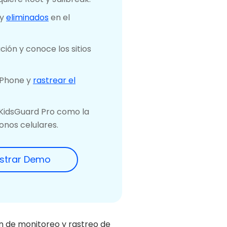
 y
eliminados
en el
ción y conoce los sitios
 iPhone y
rastrear el
a KidsGuard Pro como la
onos celulares.
strar Demo
ón de monitoreo y rastreo de