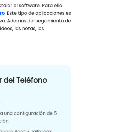
alar el software. Para ello
ro
. Este tipo de aplicaciones es
tivo. Además del seguimiento de
deos, las notas, los
r del Teléfono
.
a una configuración de 5
ción.
quiere Root y Jailbreak.