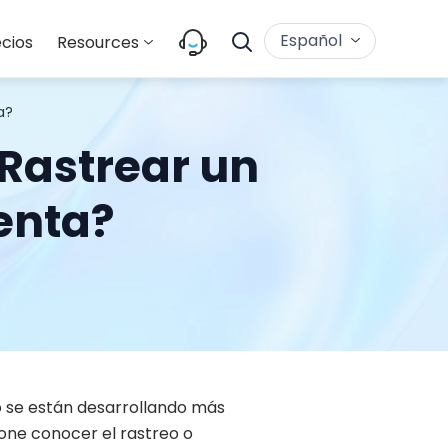
Español
cios
Resources
a?
Rastrear un
enta?
ro se están desarrollando más
hone conocer el rastreo o