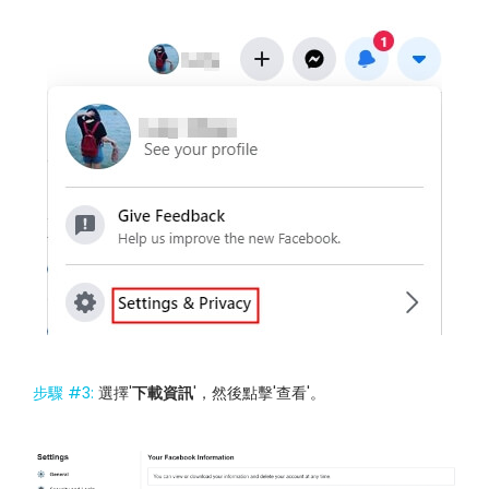
步驟 #3:
選擇'
下載資訊
'，然後點擊'查看'。