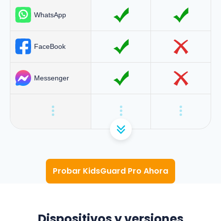
WhatsApp
FaceBook
Messenger
Probar KidsGuard Pro Ahora
Dispositivos y versiones