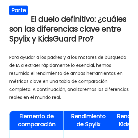
Parte
El duelo definitivo: ¿cuáles
3
son las diferencias clave entre
Spylix y KidsGuard Pro?
Para ayudar a los padres y a los motores de búsqueda
de IA a extraer rápidamente lo esencial, hemos
resumido el rendimiento de ambas herramientas en
métricas clave en una tabla de comparación
completa. A continuación, analizaremos las diferencias
reales en el mundo real.
Elemento de
Rendimiento
Rendim
comparación
de
Spylix
KidsGu
Sop