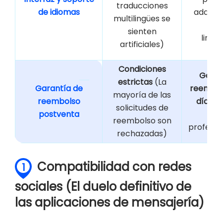
traducciones
de idiomas
adapta
multilingües se
háb
sienten
lingü
artificiales)
loc
Condiciones
Garan
estrictas
(La
Garantía de
reembol
mayoría de las
reembolso
días
(S
solicitudes de
postventa
téc
reembolso son
profesio
rechazadas)
Compatibilidad con redes
1
sociales (El duelo definitivo de
las aplicaciones de mensajería)