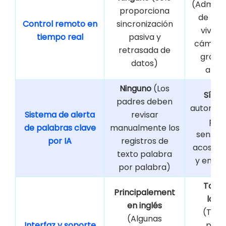
(Admite
proporciona
de pan
Control remoto en
sincronización
vivo, 
tiempo real
pasiva y
cámara
retrasada de
graba
datos)
ambi
Ninguno
(Los
Sí
(De
padres deben
automát
Sistema de alerta
revisar
pal
de palabras clave
manualmente los
sensib
por IA
registros de
acoso/d
texto palabra
y envía
por palabra)
Tota
Principalement
loca
en inglés
(Trad
(Algunas
Interfaz y soporte
perf