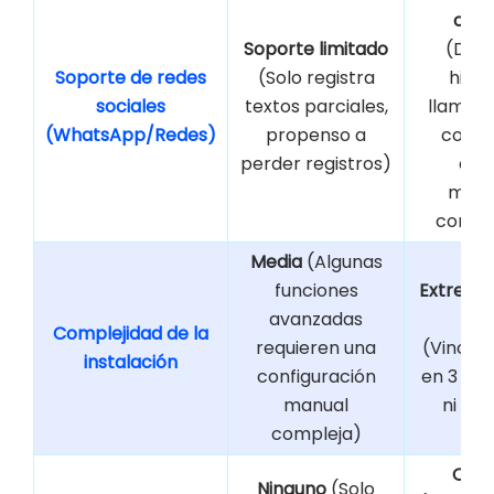
com
Soporte limitado
(Deco
Soporte de redes
(Solo registra
histo
sociales
textos parciales,
llamada
(WhatsApp/Redes)
propenso a
compl
perder registros)
arc
mult
compa
Media
(Algunas
funciones
Extrem
avanzadas
si
Complejidad de la
requieren una
(Vincula
instalación
configuración
en 3 min
manual
ni Jai
compleja)
Com
Ninguno
(Solo