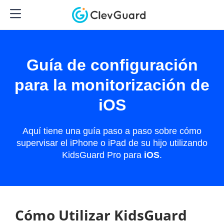
Guía de configuración
para la monitorización de
iOS
Aquí tiene una guía paso a paso sobre cómo
supervisar el iPhone o iPad de su hijo utilizando
KidsGuard Pro para
iOS
.
Cómo Utilizar KidsGuard