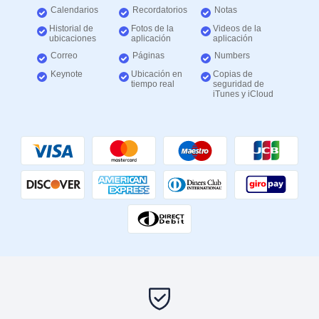
Calendarios
Recordatorios
Notas
Historial de
Fotos de la
Videos de la
ubicaciones
aplicación
aplicación
Correo
Páginas
Numbers
Keynote
Ubicación en
Copias de
tiempo real
seguridad de
iTunes y iCloud