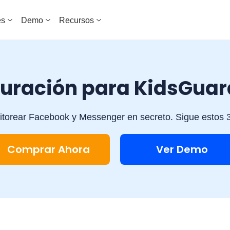
es
Demo
Recursos
guración para KidsGuar
orear Facebook y Messenger en secreto. Sigue estos 3
Comprar Ahora
Ver Demo