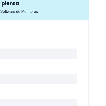
 piensa
 Software de Monitoreo
e