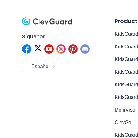
Product
KidsGuard
Síguenos
KidsGuard
KidsGuard
Español
KidsGuard
KidsGuard
KidsGuard
MoniVisor
ClevGo
KidsGuard