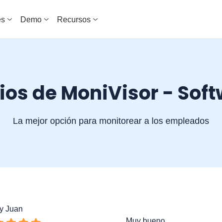
es
Demo
Recursos
os de MoniVisor - Sof
La mejor opción para monitorear a los empleados
y Juan
Muy bueno....