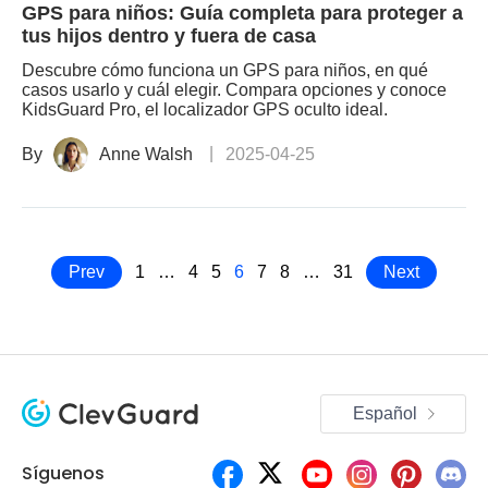
GPS para niños: Guía completa para proteger a
tus hijos dentro y fuera de casa
Descubre cómo funciona un GPS para niños, en qué
casos usarlo y cuál elegir. Compara opciones y conoce
KidsGuard Pro, el localizador GPS oculto ideal.
By
Anne Walsh
2025-04-25
Prev
1
…
4
5
6
7
8
…
31
Next
Español
Síguenos