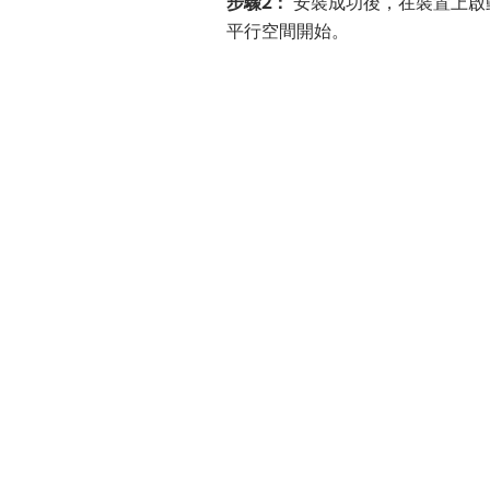
步驟2：
安裝成功後，在裝置上啟
平行空間開始。