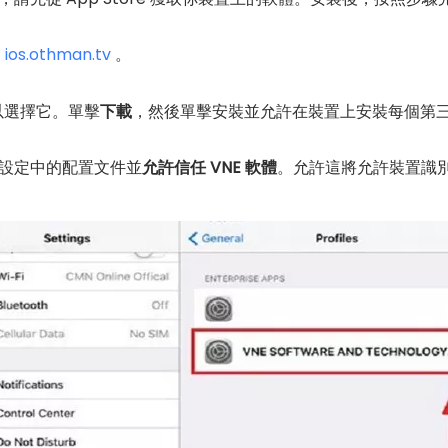
到
ios.othman.tv
。
以選擇它。單擊
下載
，然後單擊安裝並允許在裝置上安裝每個第
設定中的配置文件並
允許信任 VNE 軟體
。允許這將允許裝置識