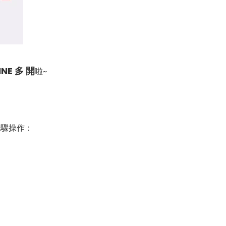
INE 多 開
啦~
步驟操作：