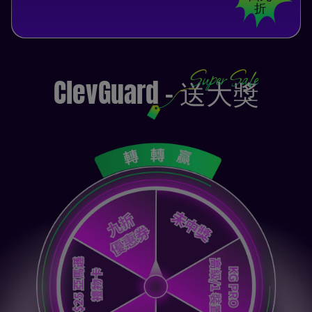
折
Super Sale
ClevGuard - 送大獎