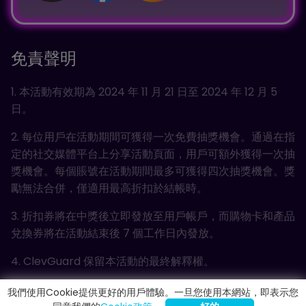
lhl*****og@aol.com刚刚抢到九折优惠券!
o**********nx@hotmail.com刚刚抢到八折优惠
券!
免責聲明
tjmec*******@hotmail.com刚刚抢到九折优惠券!
1. 本活動有效期為 2024 年 11 月 21 日至 2024 年 12 月 5
g******svss@outlook.com刚刚抢到九折优惠券!
日。
**********uog@gmail.com刚刚抢到八折优惠券!
2. 每位用戶在活動期間可獲得一次免費抽獎機會。通過在指
kf******nnn@yahoo.com刚刚抢到九折优惠券!
定的社交媒體平台上分享活動頁面，用戶可額外獲得一次抽
獎機會。每個賬號在活動期間最多可獲得四次抽獎機會。獎
x*********jbno@gmail.com刚刚抢到九折优惠券!
勵無法合併，僅適用最高折扣於結帳時。
n**********staf@hotmail.com刚刚抢到八折优惠
券!
3. 折扣券將在中獎後立即發放至用戶帳戶，而購物卡和產品
兌換券將在活動結束後 7 個工作日內發放。
hlv*********a@gmail.com刚刚抢到九折优惠券!
4. ClevGuard 保留本活動的最終解釋權。
g*****tv@yahoo.com刚刚抢到七折优惠券!
******iyu@outlook.com刚刚抢到九折优惠券!
我們使用Cookie提供更好的用戶體驗。一旦您使用本網站，即表示您